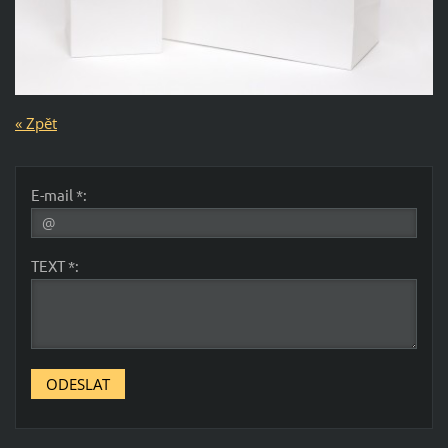
« Zpět
E-mail *:
TEXT *: