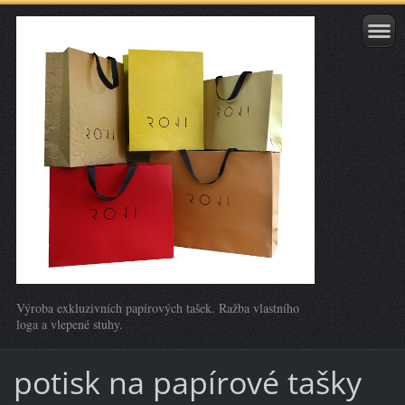
Výroba exkluzivních papírových tašek. Ražba vlastního
loga a vlepené stuhy.
potisk na papírové tašky