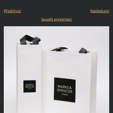
Předchozí
Následující
Spustit prezentaci