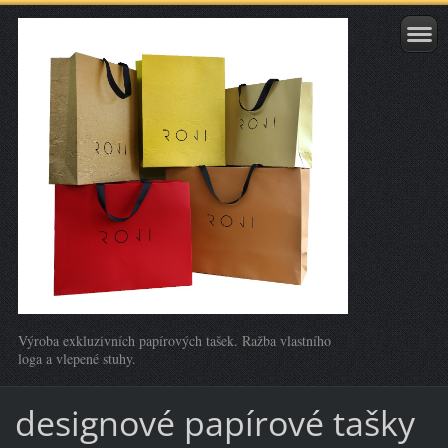
Výroba exkluzivních papírových tašek. Ražba vlastního
loga a vlepené stuhy.
designové papírové tašky